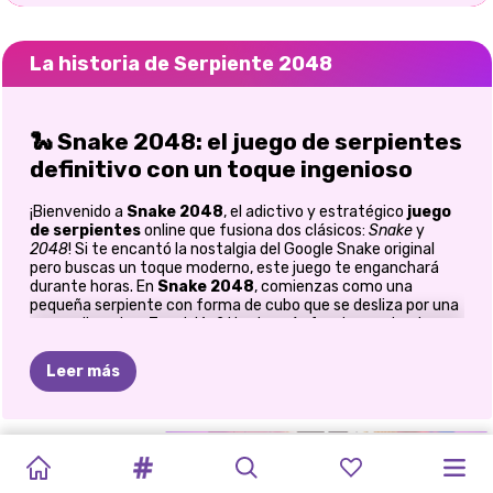
La historia de Serpiente 2048
🐍 Snake 2048: el juego de serpientes
definitivo con un toque ingenioso
¡Bienvenido a
Snake 2048
, el adictivo y estratégico
juego
de serpientes
online que fusiona dos clásicos:
Snake
y
2048
! Si te encantó la nostalgia del Google Snake original
pero buscas un toque moderno, este juego te enganchará
durante horas. En
Snake 2048
, comienzas como una
pequeña serpiente con forma de cubo que se desliza por una
arena vibrante. ¿Tu misión? Hazte más fuerte comiendo
serpientes más pequeñas y evitando las más grandes y
peligrosas. Cada vez que consumes un cubo con el mismo
Leer más
número, se fusiona para formar uno mayor, ¡como en 2048!
Esta ingeniosa mecánica transforma el juego tradicional de
Snake en una prueba de reflejos y pensamiento estratégico.
DOODLE:
LIBRO
DE
ROMPECABEZA
JARDINES
FUSIÓN
DE
BASTANTE
ROMPECABEZAS
ROMPECABEZA
MODA
🎮 Cómo jugar Snake 2048
APRENDE
ARTE
CON
DE
MATEMÁTICOS
BRAINROT:
ORDENADO
DE
FICHAS
DEL
DÍA
DOODLE