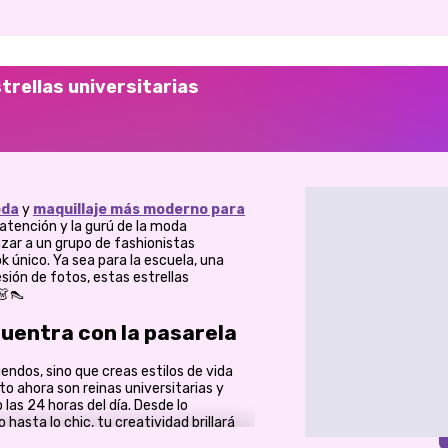
trellas universitarias
oda
y
maquillaje más moderno para
 atención y la gurú de la moda
lizar a un grupo de fashionistas
ok único. Ya sea para la escuela, una
sión de fotos, estas estrellas
👗👠
cuentra con la pasarela
tuendos, sino que creas estilos de vida
o ahora son reinas universitarias y
las 24 horas del día. Desde lo
hasta lo chic, tu creatividad brillará
etos de cientos de fabulosas prendas