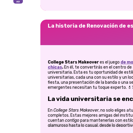
La historia de Renovación de es
College Stars Makeover
es el juego
de m
chicas
.
En él, te convertirás en el centro de
universitaria. Esta es tu oportunidad de esti
universitarias, cada una con su estilo y un lo
fiesta, una presentación de la banda o una se
emergentes necesitan tu toque experto. 💄
La vida universitaria se en
En
College Stars Makeover
, no solo eliges a
completos. Estas mejores amigas del institut
cuentan
contigo
para mantenerlas con estilo 
glamuroso hasta lo casual, desde lo deportivo 
mientras combinas prendas de armarios repl